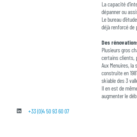
La capacité d’int
dépanner ou assis
Le bureau d’étude
déjà renforcé de 
Des rénovation
Plusieurs gros c
certains clients,
Aux Menuires, la 
construite en 198
skiable des 3 vall
Il en est de même
augmenter le débi
à Méribel-Mottare
+33 (0)4 50 93 60 07
motorisation asyn
À Vaujany, c’est 
permet l’accès di
l’Alpe d’Huez.