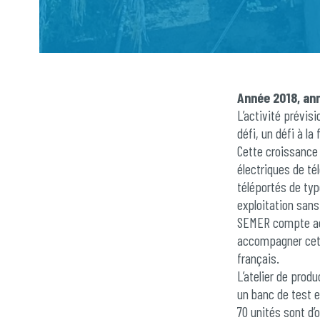
Année 2018, ann
L’activité prévis
défi, un défi à la
Cette croissance 
électriques de tél
téléportés de type
exploitation sans
SEMER compte act
accompagner cett
français.
L’atelier de prod
un banc de test e
70 unités sont d