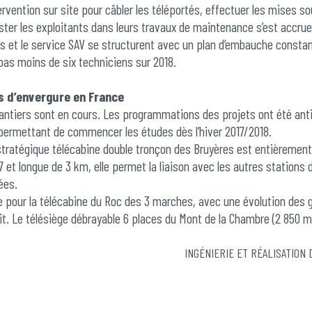
ervention sur site pour câbler les téléportés, effectuer les mises so
ter les exploitants dans leurs travaux de maintenance s’est accru
s et le service SAV se structurent avec un plan d’embauche constant
pas moins de six techniciens sur 2018.
s d’envergure en France
hantiers sont en cours. Les programmations des projets ont été ant
 permettant de commencer les études dès l’hiver 2017/2018.
stratégique télécabine double tronçon des Bruyères est entièrement
7 et longue de 3 km, elle permet la liaison avec les autres stations
ées.
 pour la télécabine du Roc des 3 marches, avec une évolution des 
t. Le télésiège débrayable 6 places du Mont de la Chambre (2 850 
t et Val Thorens, est également totalement modernisé ; il sera équ
chrone AFE dans le respect des règles environnementales liées à l’
INGÉNIERIE ET RÉALISATION
la télécabine deux tronçons Vaujany-Villette-Montfrais qui est modern
rect au domaine skiable depuis le centre du village et indirectement