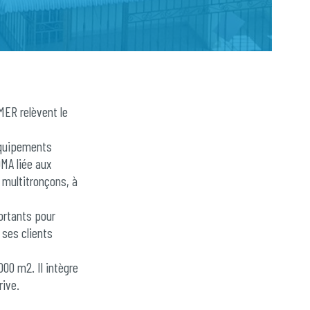
MER relèvent le
’équipements
OMA liée aux
s multitronçons, à
ortants pour
ses clients
000 m2. Il intègre
rive.