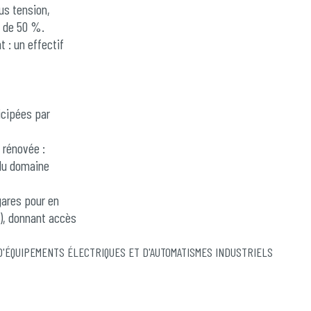
us tension,
e de 50 %.
 : un effectif
icipées par
 rénovée :
 du domaine
gares pour en
m), donnant accès
ipé d’une
énergie.
 D'ÉQUIPEMENTS ÉLECTRIQUES ET D'AUTOMATISMES INDUSTRIELS
isée ; elle
 à la station de