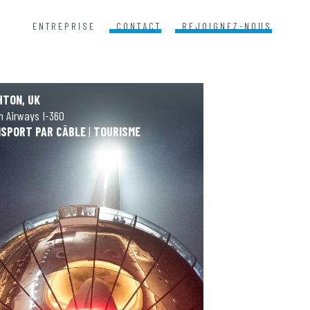
ENTREPRISE
CONTACT
REJOIGNEZ-NOUS
HTON, UK
sh Airways I-360
SPORT PAR CÂBLE
|
TOURISME