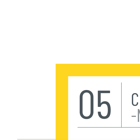
0
5
C
-