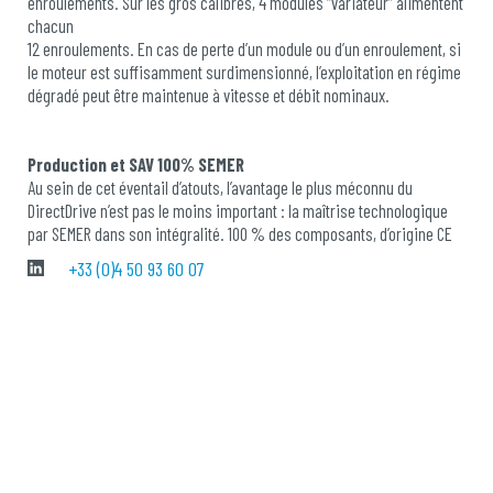
enroulements. Sur les gros calibres, 4 modules “variateur” alimentent
chacun
12 enroulements. En cas de perte d’un module ou d’un enroulement, si
le moteur est suffisamment surdimensionné, l’exploitation en régime
dégradé peut être maintenue à vitesse et débit nominaux.
Production et SAV 100% SEMER
Au sein de cet éventail d’atouts, l’avantage le plus méconnu du
DirectDrive n’est pas le moins important : la maîtrise technologique
par SEMER dans son intégralité. 100 % des composants, d’origine CE
et produits en grande série par des industries reconnues, sont ainsi
+33 (0)4 50 93 60 07
approvisionnés et stockés par SEMER, une garantie de disponibilité.
Le montage des variateurs est assuré dans sa totalité par SEMER en
usine. Les équipes de techniciens ont été formées aux spécificités
de ces variateurs, à leurs contrôles en usine et sur site. Les
ingénieurs de SEMER maîtrisent la mise en œuvre et les réglages des
variateurs, ainsi que leur diagnostic et le remplacement de
composants. Ils bénéficient en permanence du soutien des
concepteurs des variateurs issus du groupe HTI et participent à
l’amélioration continue de ces produits. Certains composants